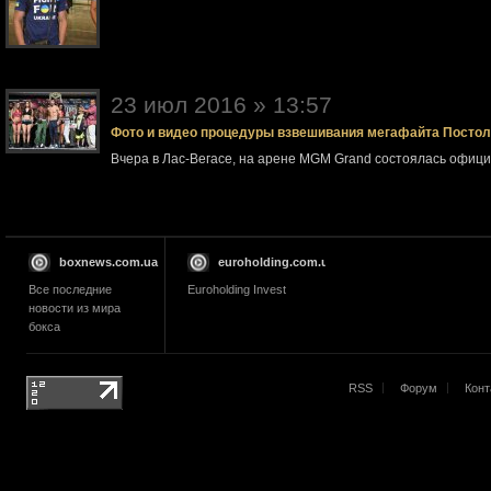
23 июл 2016 » 13:57
Фото и видео процедуры взвешивания мегафайта Посто
Вчера в Лас-Вегасе, на арене MGM Grand состоялась офи
boxnews.com.ua
euroholding.com.ua
Все последние
Euroholding Invest
новости из мира
бокса
RSS
Форум
Конт