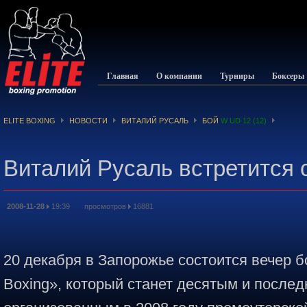
Главная
О компании
Турниры
Боксеры
ELITE BOXING
НОВОСТИ
ВИТАЛИЙ РУСАЛЬ
БОЙ
W UD 12 (12)
Виталий Русаль встретится
2008-11-28
19:39 просмотров
16881
20 декабря в Запорожье состоится вечер б
Boxing», который станет десятым и послед