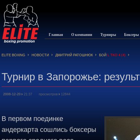
Главная
О компании
Турниры
Боксеры
ELITE BOXING
НОВОСТИ
ДМИТРИЙ РАТОШНЮК
БОЙ
L TKO 4 (4)
Турнир в Запорожье: резуль
2008-12-20
21:37 просмотров
12844
В первом поединке
андеркарта сошлись боксеры