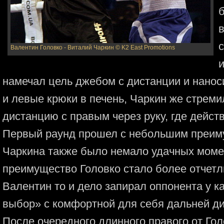
в
Валентин Головко - Виталий Чаркин
© K2 East Promotions
и
намечал цель джебом с дистанции и нанос
и левые крюки в печень, Чаркин же стрем
дистанцию с правым через руку, где дейст
Первый раунд прошел с небольшим преиму
Чаркина также было немало удачных момен
преимущество Головко стало более отчетл
Валентин то и дело запирал оппонента у к
выбор» с комфортной для себя дальней ди
После очередного длинного правого от Гол