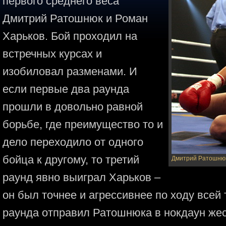
первого среднего веса
Дмитрий Ратошнюк и Роман
Харьков. Бой проходил на
встречных курсах и
изобиловал разменами. И
если первые два раунда
прошли в довольно равной
борьбе, где преимущество то и
дело переходило от одного
бойца к другому, то третий
Дмитрий Ратошнюк
раунд явно выиграл Харьков –
он был точнее и агрессивнее по ходу всей 
раунда отправил Ратошнюка в нокдаун же