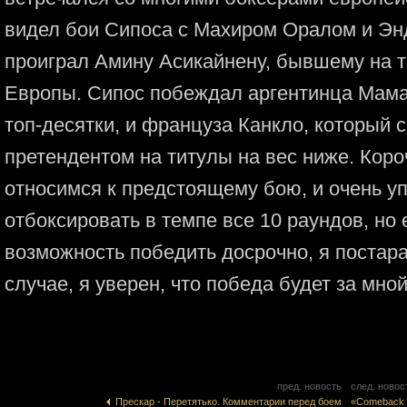
видел бои Сипоса с Махиром Оралом и Энди
проиграл Амину Асикайнену, бывшему на 
Европы. Сипос побеждал аргентинца Мама
топ-десятки, и француза Канкло, который 
претендентом на титулы на вес ниже. Коро
относимся к предстоящему бою, и очень уп
отбоксировать в темпе все 10 раундов, но 
возможность победить досрочно, я постар
случае, я уверен, что победа будет за мной
пред. новость
след. новос
Прескар - Перетятько. Комментарии перед боем
«Comeback 