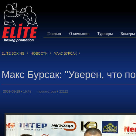
Главная
О компании
Турниры
Боксеры
ELITE BOXING
НОВОСТИ
МАКС БУРСАК
Макс Бурсак: "Уверен, что п
2009-05-29
19:49 просмотров
22112