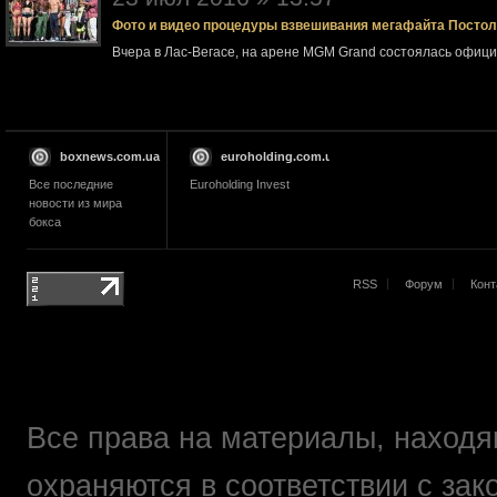
Фото и видео процедуры взвешивания мегафайта Посто
Вчера в Лас-Вегасе, на арене MGM Grand состоялась офи
boxnews.com.ua
euroholding.com.ua
Все последние
Euroholding Invest
новости из мира
бокса
RSS
Форум
Конт
Все права на материалы, находящ
охраняются в соответствии с зак