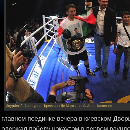
Заурбек Байсангуров - Кристиан Де Мартинис
© Игорь Казачков
главном поединке вечера в киевском Двор
одержал победу нокаутом в первом раунд