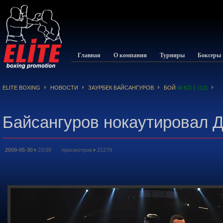
Главная
О компании
Турниры
Боксеры
ELITE BOXING
НОВОСТИ
ЗАУРБЕК БАЙСАНГУРОВ
БОЙ
W KO 1 (12)
Байсангуров нокаутировал 
2009-05-30
23:09 просмотров
21279