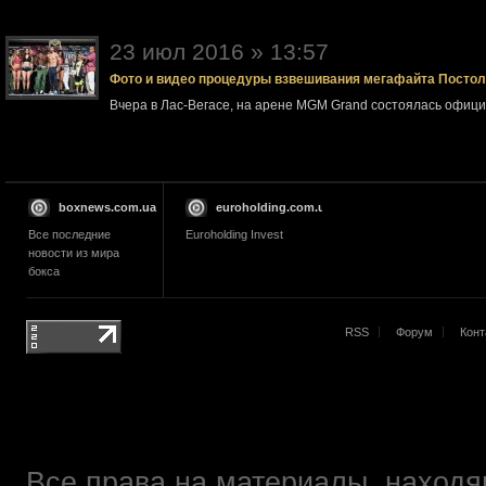
23 июл 2016 » 13:57
Фото и видео процедуры взвешивания мегафайта Посто
Вчера в Лас-Вегасе, на арене MGM Grand состоялась офи
boxnews.com.ua
euroholding.com.ua
Все последние
Euroholding Invest
новости из мира
бокса
RSS
Форум
Конт
Все права на материалы, находящ