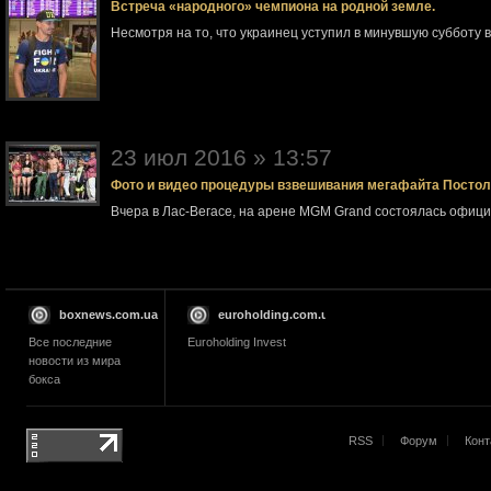
Встреча «народного» чемпиона на родной земле.
Несмотря на то, что украинец уступил в минувшую субботу 
23 июл 2016 » 13:57
Фото и видео процедуры взвешивания мегафайта Посто
Вчера в Лас-Вегасе, на арене MGM Grand состоялась офи
boxnews.com.ua
euroholding.com.ua
Все последние
Euroholding Invest
новости из мира
бокса
RSS
Форум
Конт