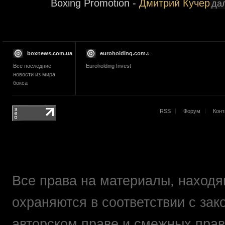
Boxing Promotion -
Дмитрий Кучер
дал
boxnews.com.ua
euroholding.com.ua
Все последние
Euroholding Invest
новости из мира
бокса
RSS
Форум
Конт
Все права на материалы, находящ
охраняются в соответствии с зак
авторском праве и смежных прав