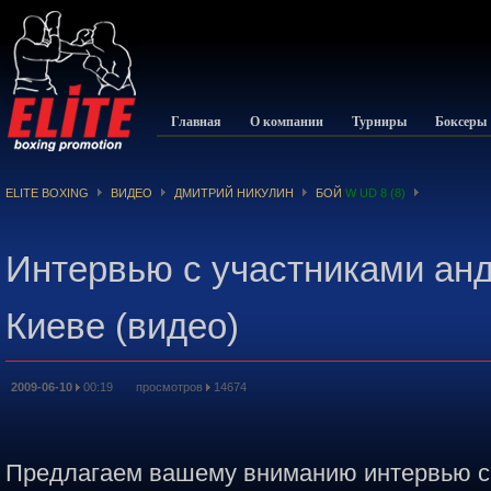
Главная
О компании
Турниры
Боксеры
ELITE BOXING
ВИДЕО
ДМИТРИЙ НИКУЛИН
БОЙ
W UD 8 (8)
Интервью с участниками анд
Киеве (видео)
2009-06-10
00:19 просмотров
14674
Предлагаем вашему вниманию интервью с 