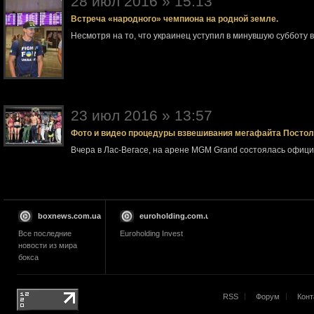
28 июл 2016 » 15:13
Встреча «народного» чемпиона на родной земле.
Несмотря на то, что украинец уступил в минувшую субботу 
23 июл 2016 » 13:57
Фото и видео процедуры взвешивания мегафайта Посто
Вчера в Лас-Вегасе, на арене MGM Grand состоялась офи
boxnews.com.ua
euroholding.com.ua
Все последние
Euroholding Invest
новости из мира
бокса
RSS
Форум
Конт