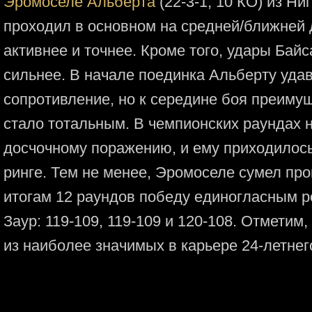
Эромоселе Альберта
(22-3-1, 10 КО) из Н
проходил в основном на средней/ближней 
активнее и точнее. Кроме того, удары Ба
сильнее. B начале поединка Альберту уда
сопротивление, но к середине боя преиму
стало тотальным. В чемпионских раундах 
досчочному поражению, и ему приходилос
ринге. Тем не менее, Эромоселе сумел пр
итогам 12 раундов победу единогласным 
Заур: 119-109, 119-109 и 120-108. Отметим,
из наиболее значимых в карьере 24-летнег