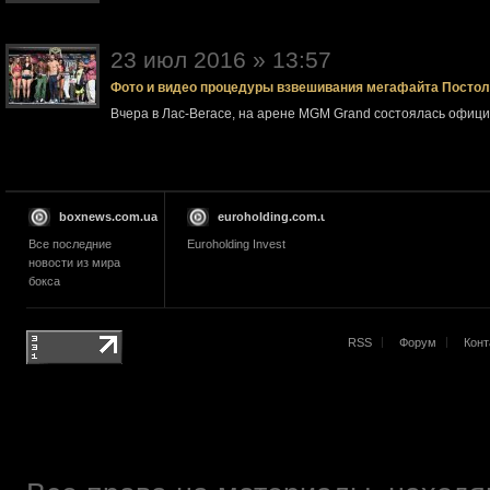
23 июл 2016 » 13:57
Фото и видео процедуры взвешивания мегафайта Посто
Вчера в Лас-Вегасе, на арене MGM Grand состоялась офи
boxnews.com.ua
euroholding.com.ua
Все последние
Euroholding Invest
новости из мира
бокса
RSS
Форум
Конт