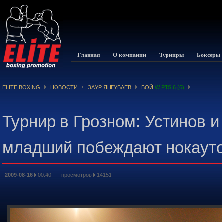
Главная
О компании
Турниры
Боксеры
ELITE BOXING
НОВОСТИ
ЗАУР ЯНГУБАЕВ
БОЙ
W PTS 6 (6)
Турнир в Грозном: Устинов и
младший побеждают нокаут
2009-08-16
00:40 просмотров
14151