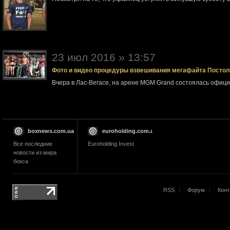
23 июл 2016 » 13:57
Фото и видео процедуры взвешивания мегафайта Посто
Вчера в Лас-Вегасе, на арене MGM Grand состоялась офи
boxnews.com.ua
euroholding.com.ua
Все последние
Euroholding Invest
новости из мира
бокса
RSS
Форум
Конт