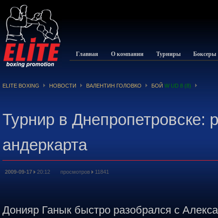
Главная
О компании
Турниры
Боксеры
ELITE BOXING
НОВОСТИ
ВАЛЕНТИН ГОЛОВКО
БОЙ
W UD 8 (8)
Турнир в Днепропетровске: 
андеркарта
2009-09-17
20:12 просмотров
11841
Донияр Ганык быстро разобрался с Алекс