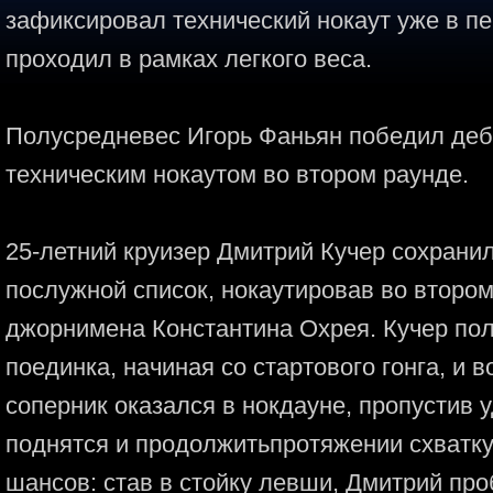
зафиксировал технический нокаут уже в п
проходил в рамках легкого веса.
Полусредневес Игорь Фаньян победил де
техническим нокаутом во втором раунде.
25-летний круизер Дмитрий Кучер сохрани
послужной список, нокаутировав во второ
джорнимена Константина Охрея. Кучер по
поединка, начиная со стартового гонга, и в
соперник оказался в нокдауне, пропустив у
поднятся и продолжитьпротяжении схватку,
шансов: став в стойку левши, Дмитрий пр