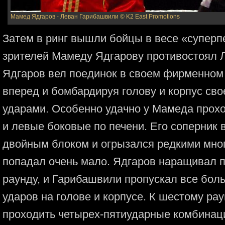
Мамед Ядгаров - Леван Гарибашвили
© K2 East Promotions
Затем в ринг вышли бойцы в весе «суперп
зрителей Мамеду Ядгарову противостоял Л
Ядгаров вел поединок в своем фирменном 
вперед и бомбардируя голову и корпус св
ударами. Особенно удачно у Мамеда прохо
и левые боковые по печени. Его соперник
двойным блоком и огрызался редкими мно
попадал очень мало. Ядгаров наращивал п
раунду, и Гарибашвили пропускал все бол
ударов на голове и корпусе. К шестому ра
проходить четырех-пятиударные комбинаци