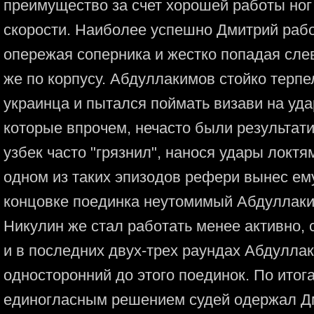
преимущество за счет хорошей работы ног 
скорости. Наиболее успешно Дмитрий работ
опережая соперника и жестко попадая слев
же по корпусу. Абдуллакимов стойко терпе
украинца и пытался поймать визави на уда
которые впрочем, нечасто были результат
узбек часто "грязнил", нанося удары локтя
одном из таких эпизодов рефери вынес ем
концовке поединка неутомимый Абдуллаки
Никулин же стал работать менее активно,
и в последних двух-трех раундах Абдулла
односторонний до этого поединок. По итог
единогласным решением судей одержал Дм