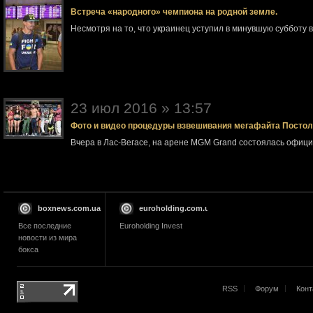
Встреча «народного» чемпиона на родной земле.
Несмотря на то, что украинец уступил в минувшую субботу 
23 июл 2016 » 13:57
Фото и видео процедуры взвешивания мегафайта Посто
Вчера в Лас-Вегасе, на арене MGM Grand состоялась офи
boxnews.com.ua
euroholding.com.ua
Все последние
Euroholding Invest
новости из мира
бокса
RSS
Форум
Конт