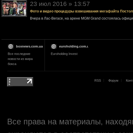
23 июл 2016 » 13:57
Фото и видео процедуры взвешивания мегафайта Посто
Вчера в Лас-Вегасе, на арене MGM Grand состоялась офи
boxnews.com.ua
euroholding.com.ua
Все последние
Euroholding Invest
новости из мира
бокса
RSS
Форум
Конт
Все права на материалы, находящ