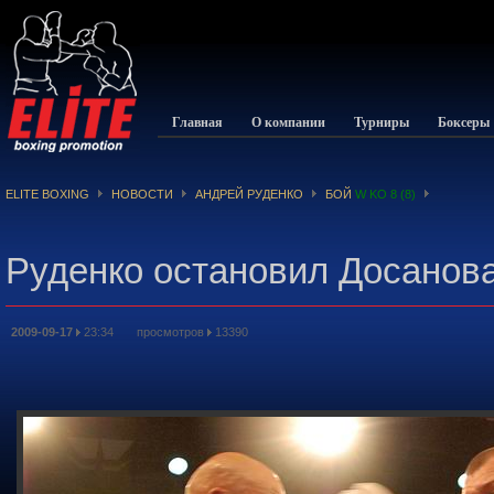
Главная
О компании
Турниры
Боксеры
ELITE BOXING
НОВОСТИ
АНДРЕЙ РУДЕНКО
БОЙ
W KO 8 (8)
Руденко остановил Досанов
2009-09-17
23:34 просмотров
13390