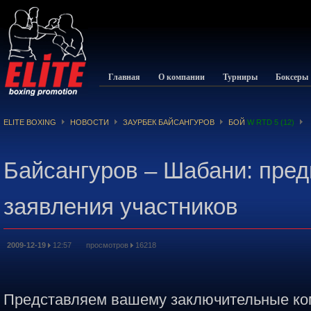
Главная
О компании
Турниры
Боксеры
ELITE BOXING
НОВОСТИ
ЗАУРБЕК БАЙСАНГУРОВ
БОЙ
W RTD 5 (12)
Байсангуров – Шабани: пре
заявления участников
2009-12-19
12:57 просмотров
16218
Представляем вашему заключительные к