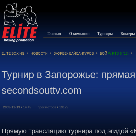
Главная
О компании
Турниры
Боксеры
ELITE BOXING
НОВОСТИ
ЗАУРБЕК БАЙСАНГУРОВ
БОЙ
W RTD 5 (12)
Турнир в Запорожье: прямая
secondsouttv.com
2009-12-19
14:49 просмотров
19129
Прямую трансляцию турнира под эгидой «K