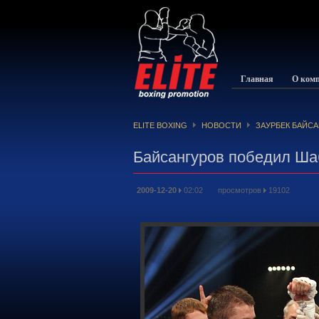
Главная
О ком
ELITE BOXING
НОВОСТИ
ЗАУРБЕК БАЙС
Байсангуров победил Ша
2009-12-20
02:02 просмотров
19102