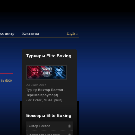
сс-центр
Контакты
English
Турниры Elite Boxing
ть фон
23 июля 2016
Турнир
Виктор Постол -
Теренес Кроуфорд
Лас-Вегас, MGM Гранд
Боксеры Elite Boxing
Виктор Постол