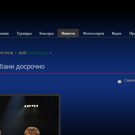
пании
Турниры
Боксеры
Новости
Фотогалереи
Видео
Пре
АНГУРОВ
БОЙ
W RTD 5 (12)
бани досрочно
Смени