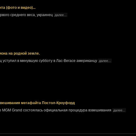
а (фото и видео)...
вого среднего веса, украинец
далее...
она на родной земле.
ец уступил в минувшую субботу в Лас-Вегасе американцу
далее...
звешивания мегафайта Постол-Кроуфорд
ене MGM Grand состоялась официальная процедура взвешивания
далее...