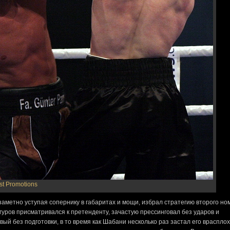
st Promotions
заметно уступая сопернику в габаритах и мощи, избрал стратегию второго но
уров присматривался к претенденту, зачастую прессинговал без ударов и
й без подготовки, в то время как Шабани несколько раз застал его врасплох