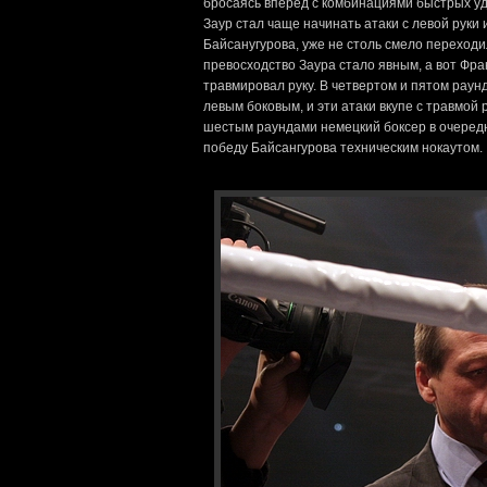
бросаясь вперед с комбинациями быстрых уд
Заур стал чаще начинать атаки с левой руки 
Байсанугурова, уже не столь смело переходил
превосходство Заура стало явным, а вот Фран
травмировал руку. В четвертом и пятом рау
левым боковым, и эти атаки вкупе с травмой
шестым раундами немецкий боксер в очередн
победу Байсангурова техническим нокаутом.