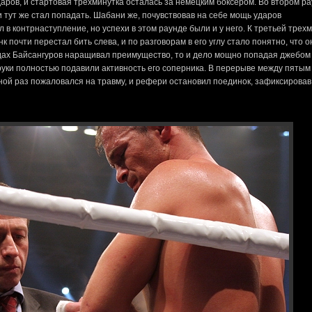
аров, и стартовая трехминутка осталась за немецким боксером. Во втором р
и тут же стал попадать. Шабани же, почувствовав на себе мощь ударов
 в контрнаступление, но успехи в этом раунде были и у него. К третьей трех
к почти перестал бить слева, и по разговорам в его углу стало понятно, что о
ндах Байсангуров наращивал преимущество, то и дело мощно попадая джебом
 руки полностью подавили активность его соперника. В перерыве между пятым
ой раз пожаловался на травму, и рефери остановил поединок, зафиксировав