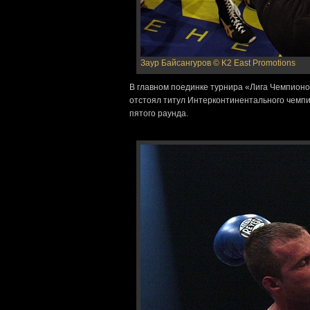
Заур Байсангуров
© K2 East Promotions
В главном поединке турнира «Лига Чемпионо
отстоял титул Интерконтинентального чемп
пятого раунда.