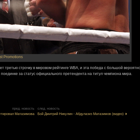
st Promotions
ет третью строчку в мировом рейтинге WBA, и эта победа с большой вероятн
м поединке за статус официального претендента на титул чемпиона мира.
пред. новость
след. новость
утировал Матазимова
Бой Дмитрий Никулин - Абдулазиз Матазимов (видео)