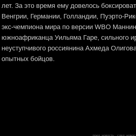
лет. За это время ему довелось боксирова
Венгрии, Германии, Голландии, Пуэрто-Ри
экс-чемпиона мира по версии WBO Маннинг
южноафриканца Уильяма Гаре, сильного и
неуступчивого россиянина Ахмеда Олигова 
опытных бойцов.
пред. новость
след. новос