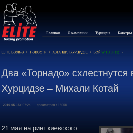
Главная
О компании
Турниры
Боксеры
ELITE BOXING
НОВОСТИ
АВТАНДИЛ ХУРЦИДЗЕ
БОЙ
W TD 8 (12)
Два «Торнадо» схлестнутся 
Хурцидзе – Михали Котай
2010-05-15
07:24 просмотров
16958
21 мая на ринг киевского