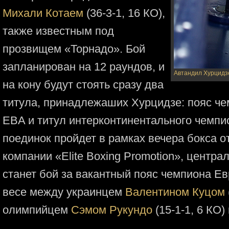
Михали Котаем
(36-3-1, 16 КО),
также известным под
прозвищем «Торнадо». Бой
запланирован на 12 раундов, и
Автандил Хурцидз
на кону будут стоять сразу два
титула, принадлежаших Хурцидзе: пояс ч
EBA и титул интерконтинентального чемпи
поединок пройдет в рамках вечера бокса о
компании «Elite Boxing Promotion», центр
станет бой за вакантный пояс чемпиона Е
весе между украинцем
Валентином Куцом
олимпийцем
Сэмом Рукундо
(15-1-1, 6 КО)