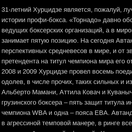
31-летний Хурцидзе является, пожалуй, л
истории профи-бокса. «Торнадо» давно обо
ведущих боксерских организаций, а в мир
занимает пятую позицию. На сегодня Авта
перспективных средневесов в мире, и от 
претендента на титул чемпиона мира его о
2008 и 2009 Хурцидзе провел восемь поеди
одолев, в числе прочих, таких сильных и и
Альберто Мамани, Аттила Ковач и Куваныч
грузинского боксера – пять защит титула 
чемпиона WBA и одна – пояса EBA. Автан
в агрессиной темповой манере, в ринге вс