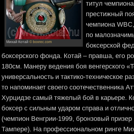
титул чемпиона
престижный по
чемпиона WBC,
по малозначим
Михай Котай
© boxrec.com
боксерской фе
боксерского фонда. Котай – правша, его ро
180см. Манеру ведения боя венгерского «
универсальность и тактико-техническое ра
то напоминает своего соотечественника Ат
Хурцидзе самый тяжелый бой в карьере. Ко
боксер с сильным ударом справа и отличн
(чемпион Венгрии-1999, бронзовый призер
Тампере). На профессиональном ринге Мих