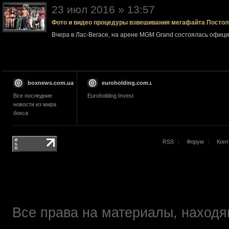
23 июл 2016 » 13:57
Фото и видео процедуры взвешивания мегафайта Посто
Вчера в Лас-Вегасе, на арене MGM Grand состоялась офи
boxnews.com.ua
euroholding.com.ua
Все последние
Euroholding Invest
новости из мира
бокса
RSS
Форум
Конт
Все права на материалы, находящ