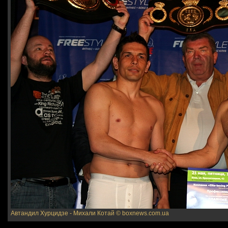
Автандил Хурцидзе - Михали Котай
© boxnews.com.ua