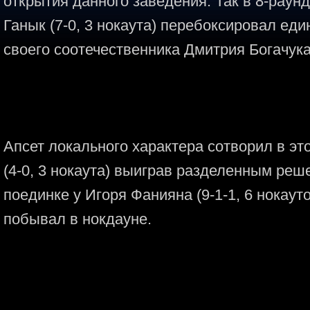
открытия данного заведения. Так в 8-рау
Ганык (7-0, 3 нокаута) перебоксировал е
своего соотечественника Дмитрия Богачука (
Апсет локального характера сотворил в э
(4-0, 3 нокаута) выиграв разделенным реш
поединке у Игоря Фанияна (9-1-1, 6 нокаут
побывал в нокдауне.