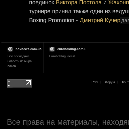
поединок
Виктора Постола
и
Жахонг
турнире принял также один из ведущ
Boxing Promotion -
Дмитрий Кучер
дал
boxnews.com.ua
euroholding.com.ua
Все последние
Euroholding Invest
новости из мира
бокса
RSS
Форум
Конт
Все права на материалы, находящ