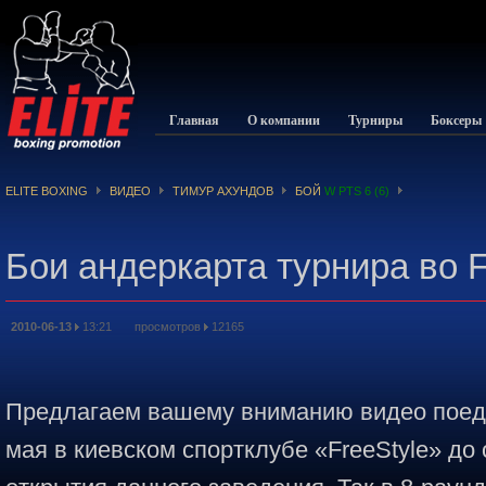
Главная
О компании
Турниры
Боксеры
ELITE BOXING
ВИДЕО
ТИМУР АХУНДОВ
БОЙ
W PTS 6 (6)
Бои андеркарта турнира во F
2010-06-13
13:21 просмотров
12165
Предлагаем вашему вниманию видео поеди
мая в киевском спортклубе «FreeStyle» д