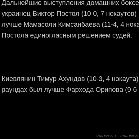
Дальнейшие выступления домашних боксе
украинец Виктор Постол (10-0, 7 нокаутов
лучше Мамасоли Кимсанбаева (11-4, 4 нока
Постола единогласным решением судей.
Киевлянин Тимур Ахундов (10-3, 4 нокаута
раундах был лучше Фархода Орипова (9-6-1
пред. новость
след. новос