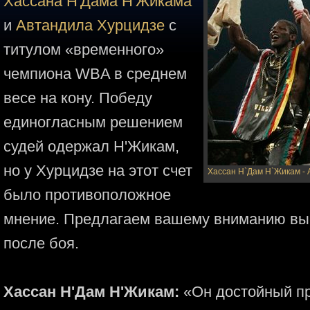
Хассана Н'Дама Н'Жикама
и
Автандила Хурцидзе
с
титулом «временного»
чемпиона WBA в среднем
весе на кону. Победу
единогласным решением
судей одержал Н'Жикам,
но у Хурцидзе на этот счет
Хассан Н`Дам Н`Жикам -
было противоположное
мнение. Предлагаем вашему вниманию вы
после боя.
Хассан Н'Дам Н'Жикам:
«Он достойный пр