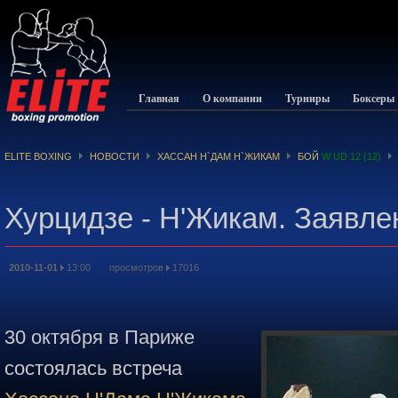
Главная
О компании
Турниры
Боксеры
ELITE BOXING
НОВОСТИ
ХАССАН Н`ДАМ Н`ЖИКАМ
БОЙ
W UD 12 (12)
Хурцидзе - Н'Жикам. Заявле
2010-11-01
13:00 просмотров
17016
30 октября в Париже
состоялась встреча