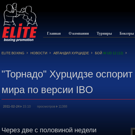
Главная
О компании
Турниры
Боксеры
ELITE BOXING
НОВОСТИ
АВТАНДИЛ ХУРЦИДЗЕ
БОЙ
W UD 12 (12)
"Торнадо" Хурцидзе оспорит
мира по версии IBO
2011-02-24
15:10 просмотров
11388
Через две с половиной недели