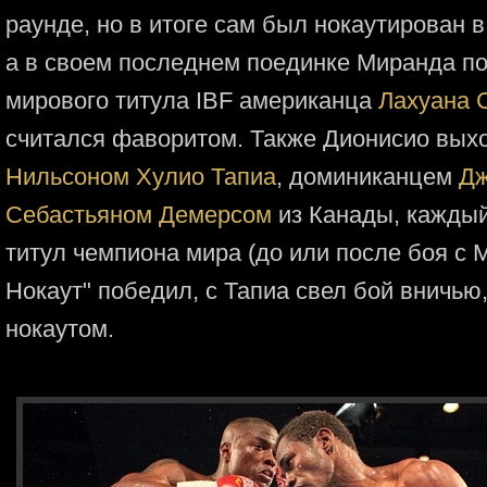
раунде, но в итоге сам был нокаутирован 
а в своем последнем поединке Миранда по
мирового титула IBF американца
Лахуана 
считался фаворитом. Также Дионисио выхо
Нильсоном Хулио Тапиа
, доминиканцем
Дж
Себастьяном Демерсом
из Канады, каждый
титул чемпиона мира (до или после боя с 
Нокаут" победил, с Тапиа свел бой вничью
нокаутом.