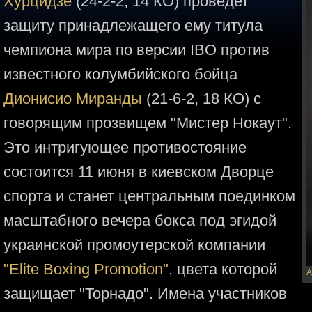
Хурцидзе
(24-2-2, 14 КО) проведет
защиту принадлежащего ему титула
чемпиона мира по версии IBO против
известного колумбийского бойца
Дионисио Миранды
(21-6-2, 18 КО) с
говорящим прозвищем "Мистер Нокаут".
Это интригующее противостояние
состоится 11 июня в киевском Дворце
спорта и станет центральным поединком
масштабного вечера бокса под эгидой
украинской промоутерской компании
"Elite Boxing Promotion"
, цвета которой
А
защищает "Торнадо". Имена участников