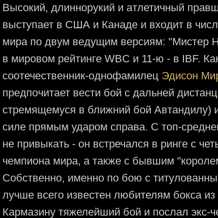
Высокий, длиннорукий и атлетичный правш
выступает в США и Канаде и входит в чис
мира по двум ведущим версиям: "Мистер Н
в мировом рейтинге WBC и 11-ю - в IBF. Ка
соотечественник-однофамилец
Эдисон Ми
предпочитает вести бой с дальней дистанц
стремящемуся в ближний бой Автандилу) 
силе прямым ударом справа. С топ-средн
не привыкать - он встречался в ринге с ч
чемпиона мира, а также с бывшим "короле
Собственно, именно по бою с титулованн
лучше всего известен любителям бокса из
Кармазину тяжелейший бой и послал экс-ч