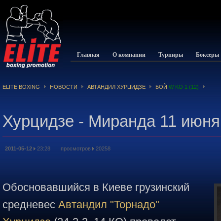
Главная
О компании
Турниры
Боксеры
ELITE BOXING
НОВОСТИ
АВТАНДИЛ ХУРЦИДЗЕ
БОЙ
W KO 1 (12)
Хурцидзе - Миранда 11 июня
2011-05-12
23:28 просмотров
20258
Обосновавшийся в Киеве грузинский
средневес
Автандил "Торнадо"