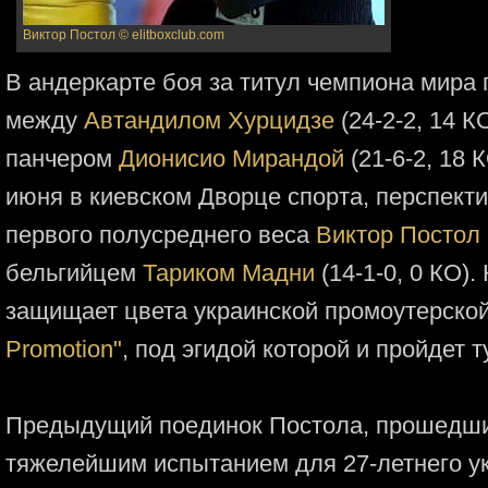
Виктор Постол
© elitboxclub.com
В андеркарте боя за титул чемпиона мира 
между
Автандилом Хурцидзе
(24-2-2, 14 
панчером
Дионисио Мирандой
(21-6-2, 18 
июня в киевском Дворце спорта, перспект
первого полусреднего веса
Виктор Постол
бельгийцем
Тариком Мадни
(14-1-0, 0 КО).
защищает цвета украинской промоутерско
Promotion"
, под эгидой которой и пройдет т
Предыдущий поединок Постола, прошедший
тяжелейшим испытанием для 27-летнего ук