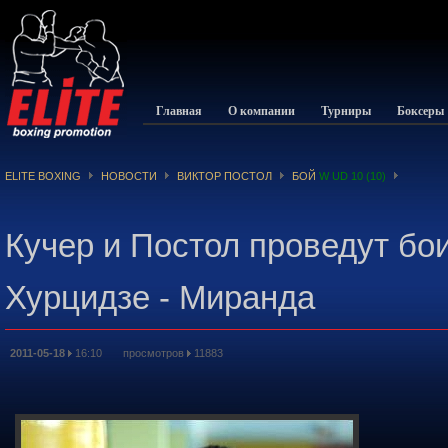
Главная
О компании
Турниры
Боксеры
ELITE BOXING
НОВОСТИ
ВИКТОР ПОСТОЛ
БОЙ
W UD 10 (10)
Кучер и Постол проведут бо
Хурцидзе - Миранда
2011-05-18
16:10 просмотров
11883