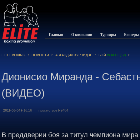
Главная
О компании
Турниры
Боксеры
ELITE BOXING
НОВОСТИ
АВТАНДИЛ ХУРЦИДЗЕ
БОЙ
W KO 1 (12)
Дионисио Миранда - Себаст
(ВИДЕО)
2011-06-04
16:16 просмотров
9484
В преддверии боя за титул чемпиона мира