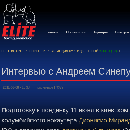
Главная
О компании
Турниры
Боксеры
ELITE BOXING
НОВОСТИ
АВТАНДИЛ ХУРЦИДЗЕ
БОЙ
W KO 1 (12)
Интервью с Андреем Синепу
2011-06-08
10:33 просмотров
9372
Подготовку к поединку 11 июня в киевском
колумбийского нокаутера
Дионисио Миран