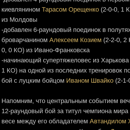
киевлянином
Тарасом Орещенко
(2-0-0, 1 
из Молдовы
-добавлен 6-раундовый поединок в полут
броварчанином
Алексеем Козием
(2-2-0, 2
0, 0 КО) из Ивано-Франковска
-начинающий супертяжеловес из Харьков
1 КО) на одной из последних тренировок по
бой с луцким бойцом
Иваном Швайко
(2-1-
Напомним, что центральным событием вече
12-раундовый бой за титул чемпиона мира
весе между его обладателем
Автандилом 