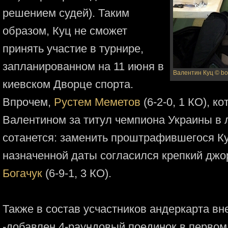
решением судей). Таким
образом, Куц не сможет
принять участие в турнире,
запланированном на 11 июня в
Валентин Куц
© b
киевском Дворце спорта.
Впрочем,
Рустем Меметов
(6-2-0, 1 КО), к
Валентином за титул чемпиона Украины в л
сотанется: заменить проштрафившегося Ку
назначенной даты согласился крепкий дж
Богачук
(6-9-1, 3 КО).
Также в состав усчастников андеркарта в
-добавлен 4-раундовый поединок в перво