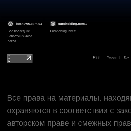
boxnews.com.ua
euroholding.com.ua
Все последние
Euroholding Invest
новости из мира
бокса
RSS
Форум
Конт
Все права на материалы, находящ
охраняются в соответствии с зак
авторском праве и смежных прав