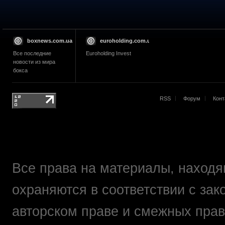
boxnews.com.ua
euroholding.com.ua
Все последние
Euroholding Invest
новости из мира
бокса
RSS
Форум
Конт
Все права на материалы, находящ
охраняются в соответствии с зак
авторском праве и смежных прав