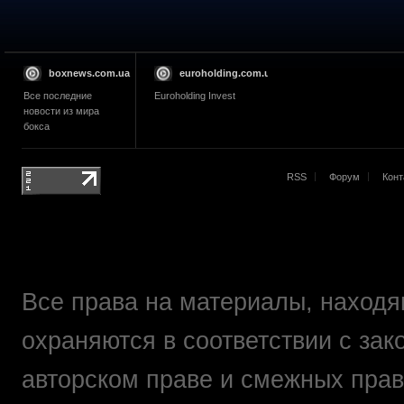
boxnews.com.ua
euroholding.com.ua
Все последние
Euroholding Invest
новости из мира
бокса
RSS
Форум
Конт
Все права на материалы, находящ
охраняются в соответствии с зак
авторском праве и смежных прав