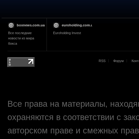
boxnews.com.ua
euroholding.com.ua
Все последние
Euroholding Invest
новости из мира
бокса
RSS
Форум
Конт
Все права на материалы, находящ
охраняются в соответствии с зак
авторском праве и смежных прав