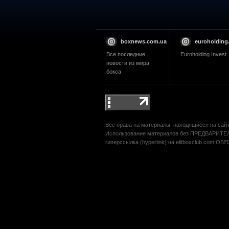
boxnews.com.ua
euroholding
Все последние
Euroholding Invest
новости из мира
бокса
Все права на материалы, находящиеся на сайте
Использование материалов без ПРЕДВАРИТЕЛ
гиперссылка (hyperlink) на elitboxclub.com О