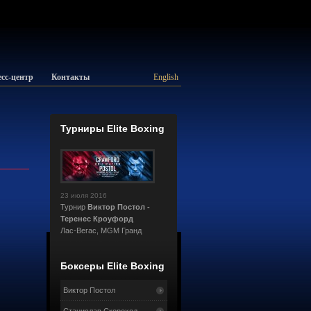
сс-центр
Контакты
English
Турниры Elite Boxing
23 июля 2016
Турнир
Виктор Постол -
Теренес Кроуфорд
Лас-Вегас, MGM Гранд
Боксеры Elite Boxing
Виктор Постол