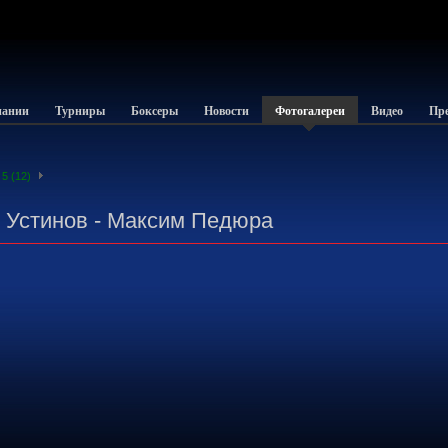
пании
Турниры
Боксеры
Новости
Фотогалереи
Видео
Пре
5 (12)
р Устинов - Максим Педюра