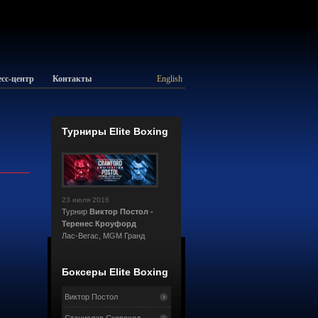
сс-центр
Контакты
English
Турниры Elite Boxing
23 июля 2016
Турнир
Виктор Постол -
Теренес Кроуфорд
Лас-Вегас, MGM Гранд
Боксеры Elite Boxing
Виктор Постол