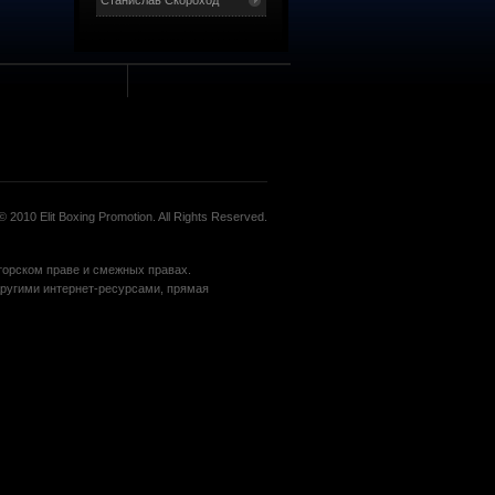
Станислав Скороход
 2010 Elit Boxing Promotion. All Rights Reserved.
вторском праве и смежных правах.
угими интернет-ресурсами, прямая