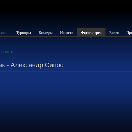
пании
Турниры
Боксеры
Новости
Фотогалереи
Видео
Пре
4 (10)
ак - Александр Сипос