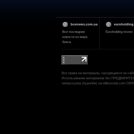
boxnews.com.ua
euroholding
Все последние
Euroholding Invest
новости из мира
бокса
Все права на материалы, находящиеся на сайте
Использование материалов без ПРЕДВАРИТЕЛ
гиперссылка (hyperlink) на elitboxclub.com О