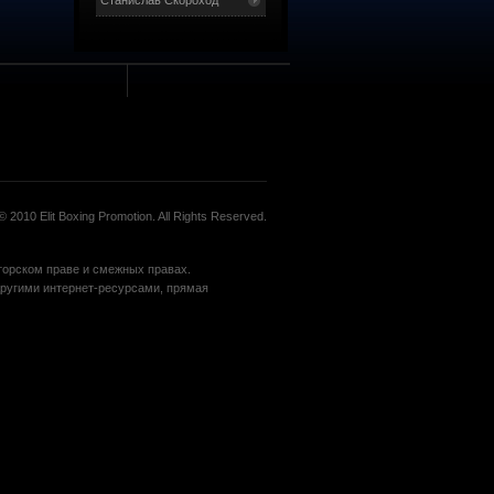
Станислав Скороход
 2010 Elit Boxing Promotion. All Rights Reserved.
вторском праве и смежных правах.
угими интернет-ресурсами, прямая