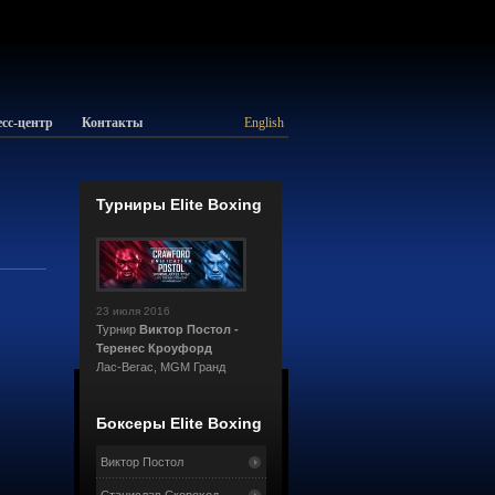
сс-центр
Контакты
English
Турниры Elite Boxing
23 июля 2016
Турнир
Виктор Постол -
Теренес Кроуфорд
Лас-Вегас, MGM Гранд
Боксеры Elite Boxing
Виктор Постол