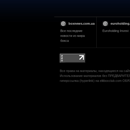
boxnews.com.ua
euroholding
Все последние
Euroholding Invest
новости из мира
бокса
Все права на материалы, находящиеся на сайте
Использование материалов без ПРЕДВАРИТЕЛ
гиперссылка (hyperlink) на elitboxclub.com О