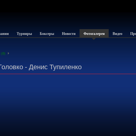
пании
Турниры
Боксеры
Новости
Фотогалереи
Видео
Пре
 (8)
Головко - Денис Тупиленко