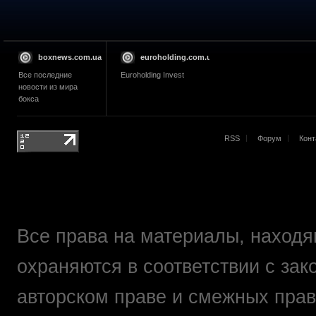
boxnews.com.ua
euroholding.com.ua
Все последние
Euroholding Invest
новости из мира
бокса
RSS
Форум
Конт
Все права на материалы, находящ
охраняются в соответствии с зак
авторском праве и смежных прав