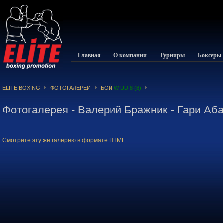
Главная
О компании
Турниры
Боксеры
ELITE BOXING
ФОТОГАЛЕРЕИ
БОЙ
W UD 8 (8)
Фотогалерея - Валерий Бражник - Гари Аб
Смотрите эту же галерею в формате HTML