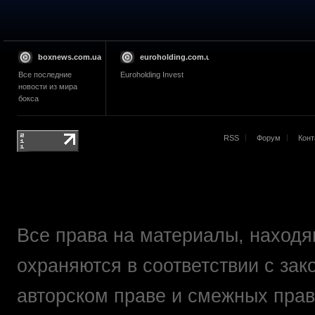
boxnews.com.ua
euroholding.com.ua
Все последние
Euroholding Invest
новости из мира
бокса
RSS
Форум
Конт
Все права на материалы, находящ
охраняются в соответствии с зак
авторском праве и смежных прав