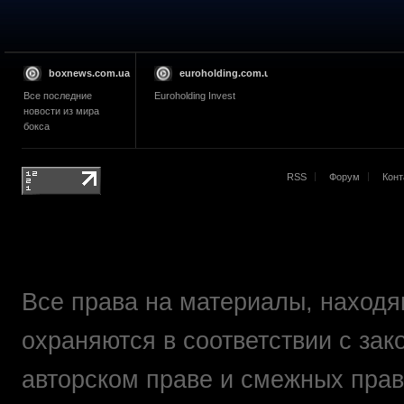
boxnews.com.ua
euroholding.com.ua
Все последние
Euroholding Invest
новости из мира
бокса
RSS
Форум
Конт
Все права на материалы, находящ
охраняются в соответствии с зак
авторском праве и смежных прав