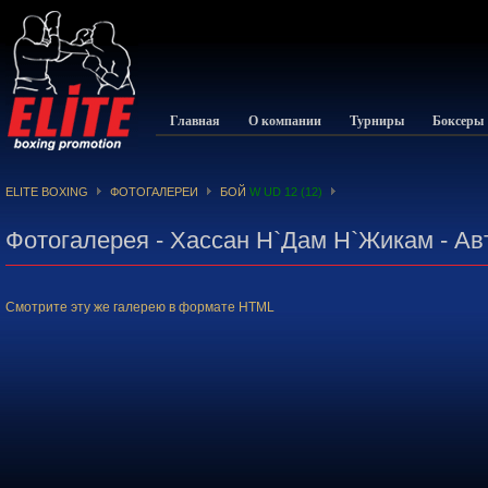
Главная
О компании
Турниры
Боксеры
ELITE BOXING
ФОТОГАЛЕРЕИ
БОЙ
W UD 12 (12)
Фотогалерея - Хассан Н`Дам Н`Жикам - А
Смотрите эту же галерею в формате HTML