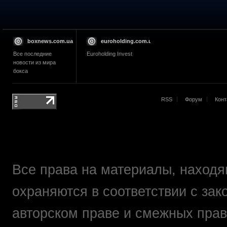
boxnews.com.ua
euroholding.com.ua
Все последние
Euroholding Invest
новости из мира
бокса
RSS
Форум
Конт
Все права на материалы, находящ
охраняются в соответствии с зак
авторском праве и смежных прав