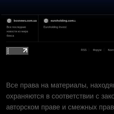
boxnews.com.ua
euroholding.com.ua
Все последние
Euroholding Invest
новости из мира
бокса
RSS
Форум
Конт
Все права на материалы, находящ
охраняются в соответствии с зак
авторском праве и смежных прав