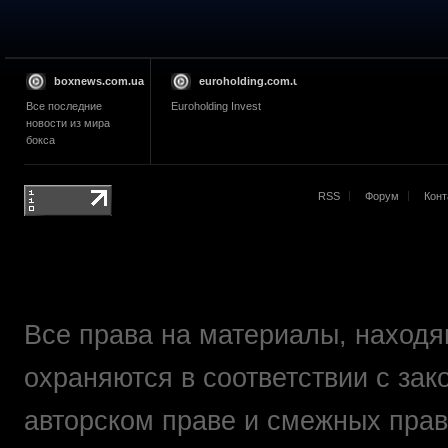
boxnews.com.ua
euroholding.com.ua
Все последние
Euroholding Invest
новости из мира
бокса
RSS
Форум
Конт
Все права на материалы, находящ
охраняются в соответствии с зак
авторском праве и смежных прав