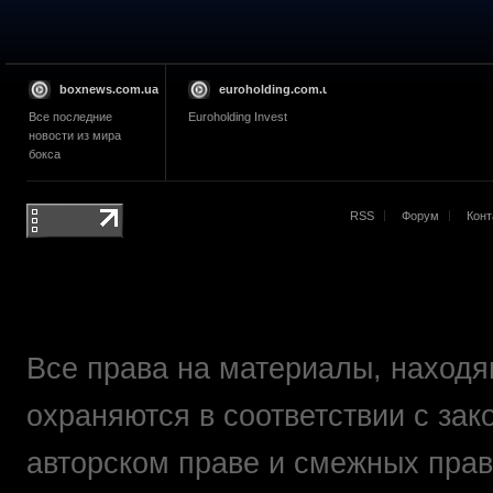
boxnews.com.ua
euroholding.com.ua
Все последние
Euroholding Invest
новости из мира
бокса
RSS
Форум
Конт
Все права на материалы, находящ
охраняются в соответствии с зак
авторском праве и смежных прав