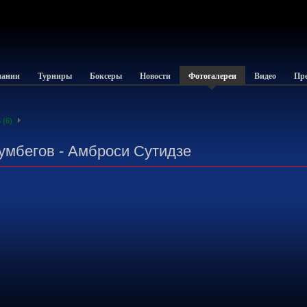
пании
Турниры
Боксеры
Новости
Фотогалереи
Видео
Пре
 (6)
умбегов - Амброси Сутидзе