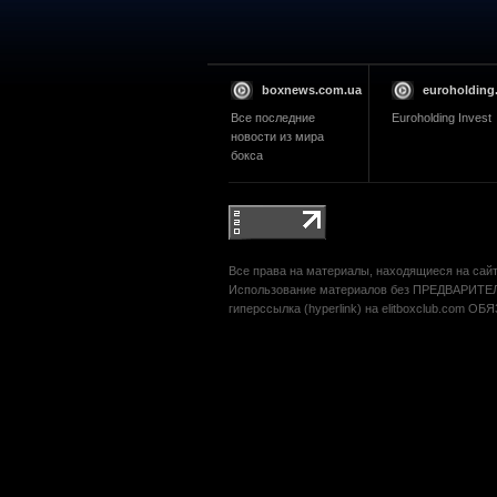
boxnews.com.ua
euroholding
Все последние
Euroholding Invest
новости из мира
бокса
Все права на материалы, находящиеся на сайте
Использование материалов без ПРЕДВАРИТЕЛ
гиперссылка (hyperlink) на elitboxclub.com О