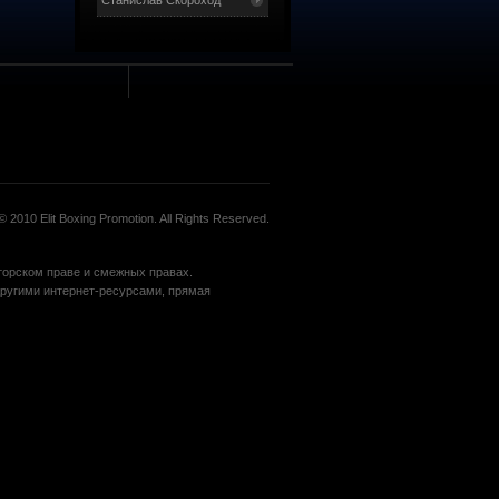
Станислав Скороход
 2010 Elit Boxing Promotion. All Rights Reserved.
вторском праве и смежных правах.
угими интернет-ресурсами, прямая