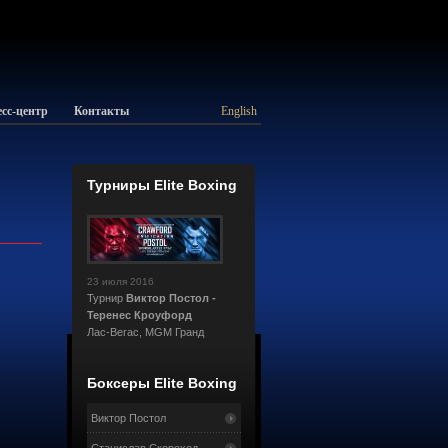
сс-центр
Контакты
English
Турниры Elite Boxing
23 июля 2016
Турнир
Виктор Постол -
Теренес Кроуфорд
Лас-Вегас, MGM Гранд
Боксеры Elite Boxing
Виктор Постол