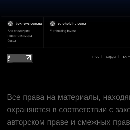
boxnews.com.ua
euroholding.com.ua
Все последние
Euroholding Invest
новости из мира
бокса
RSS
Форум
Конт
Все права на материалы, находящ
охраняются в соответствии с зак
авторском праве и смежных прав