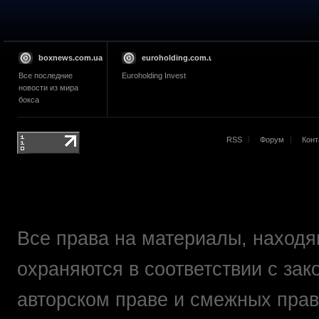
boxnews.com.ua
euroholding.com.ua
Все последние
Euroholding Invest
новости из мира
бокса
RSS
Форум
Конт
Все права на материалы, находящ
охраняются в соответствии с зак
авторском праве и смежных прав