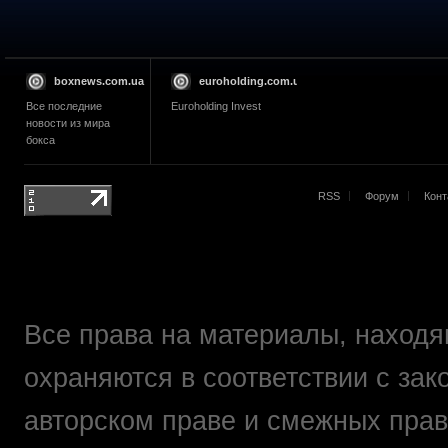
boxnews.com.ua
euroholding.com.ua
Все последние
Euroholding Invest
новости из мира
бокса
RSS
Форум
Конт
Все права на материалы, находящ
охраняются в соответствии с зак
авторском праве и смежных прав