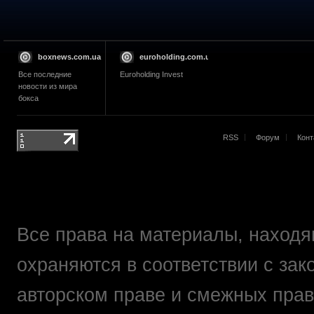
boxnews.com.ua
euroholding.com.ua
Все последние
Euroholding Invest
новости из мира
бокса
RSS
Форум
Конт
Все права на материалы, находящ
охраняются в соответствии с зак
авторском праве и смежных прав