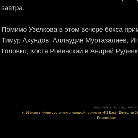
завтра.
Помимо Узелкова в этом вечере бокса при
Тимур Ахундов, Аллаудин Муртазалиев, Иг
Головко, Костя Ровенский и Андрей Руденк
пред. новость
след. новос
14 июня в Киеве состоится очередной турнир от «K2 East
Вячеслав У
Promotions»