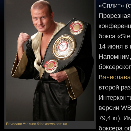
«Сплит» (с
Прорезная,
конференц
бокса «Ste
14 июня в
Напомним,
боксерског
Вячеслава
второй раз
Интерконт
версии WB
79,4 кг). 
Вячеслав Узелков
© boxnews.com.ua
боксера о