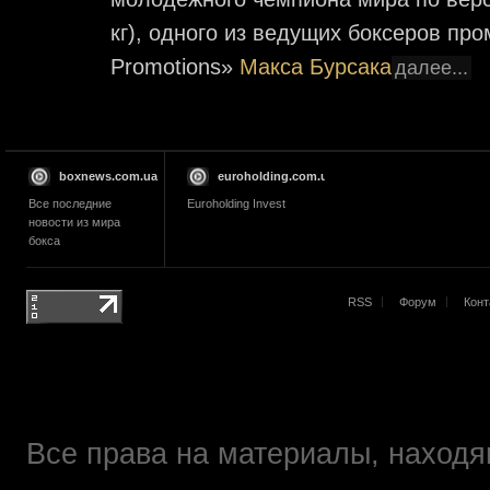
кг), одного из ведущих боксеров пр
Promotions»
Макса Бурсака
далее...
boxnews.com.ua
euroholding.com.ua
Все последние
Euroholding Invest
новости из мира
бокса
RSS
Форум
Конт
Все права на материалы, находящ