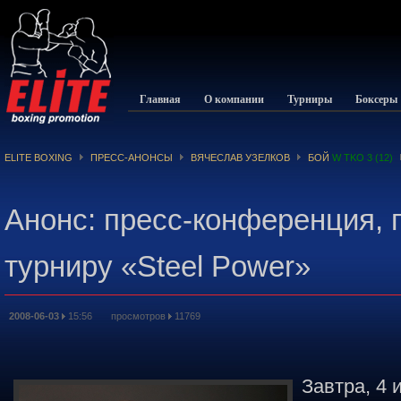
Главная
О компании
Турниры
Боксеры
ELITE BOXING
ПРЕСС-АНОНСЫ
ВЯЧЕСЛАВ УЗЕЛКОВ
БОЙ
W TKO 3 (12)
Анонс: пресс-конференция,
турниру «Steel Power»
2008-06-03
15:56 просмотров
11769
Завтра, 4 