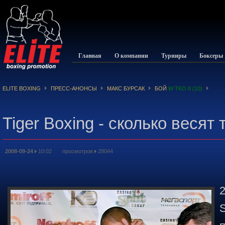
Главная
О компании
Турниры
Боксеры
ELITE BOXING
ПРЕСС-АНОНСЫ
МАКС БУРСАК
БОЙ
W TKO 8 (10)
Tiger Boxing - сколько весят 
2008-09-24
10:02 просмотров
28044
2
S