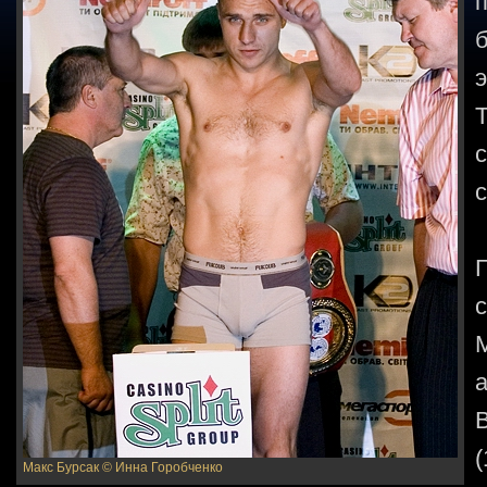
э
с
М
(
Макс Бурсак
© Инна Горобченко