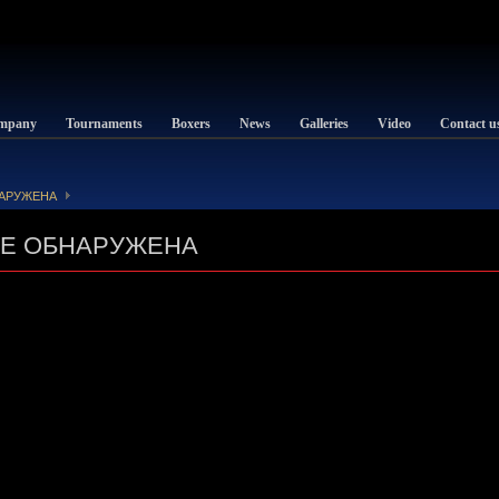
mpany
Tournaments
Boxers
News
Galleries
Video
Contact u
НАРУЖЕНА
НЕ ОБНАРУЖЕНА