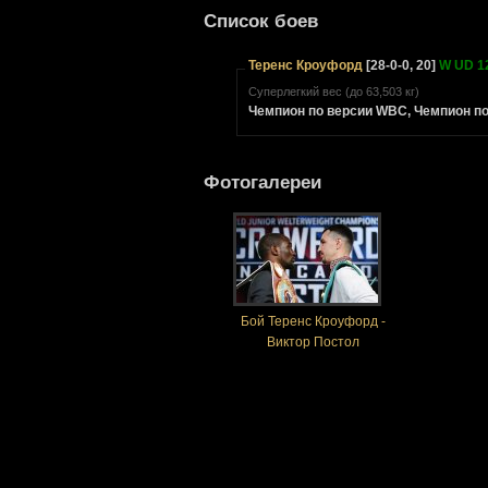
Список боев
Теренс Кроуфорд
[28-0-0, 20]
W UD 12
Суперлегкий вес (до 63,503 кг)
Чемпион по версии WBC, Чемпион п
Фотогалереи
Бой Теренс Кроуфорд -
Виктор Постол